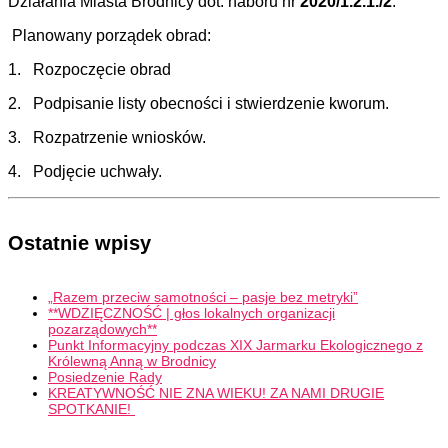
Działania Miasta Brodnicy dot. naboru nr
2020/1.2.1./2
.
Planowany porządek obrad:
1.
Rozpoczęcie obrad
2.
Podpisanie listy obecności i stwierdzenie kworum.
3. Rozpatrzenie wniosków.
4.
Podjęcie uchwały.
Ostatnie wpisy
„Razem przeciw samotności – pasje bez metryki”
**WDZIĘCZNOŚĆ | głos lokalnych organizacji
pozarządowych**
Punkt Informacyjny podczas XIX Jarmarku Ekologicznego z
Królewną Anną w Brodnicy
Posiedzenie Rady
KREATYWNOŚĆ NIE ZNA WIEKU! ZA NAMI DRUGIE
SPOTKANIE!