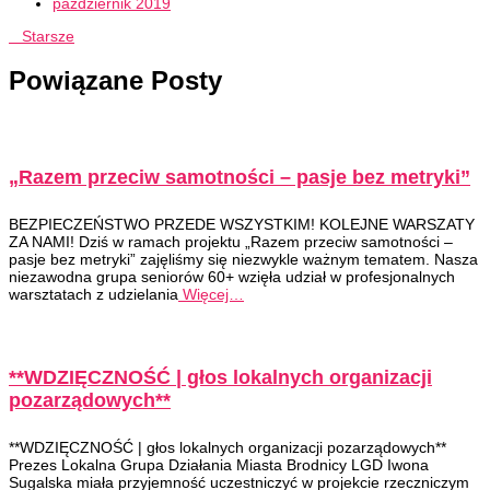
październik 2019
Starsze
Powiązane Posty
„Razem przeciw samotności – pasje bez metryki”
BEZPIECZEŃSTWO PRZEDE WSZYSTKIM! KOLEJNE WARSZATY
ZA NAMI! Dziś w ramach projektu „Razem przeciw samotności –
pasje bez metryki” zajęliśmy się niezwykle ważnym tematem. Nasza
niezawodna grupa seniorów 60+ wzięła udział w profesjonalnych
warsztatach z udzielania
Więcej…
**WDZIĘCZNOŚĆ | głos lokalnych organizacji
pozarządowych**
**WDZIĘCZNOŚĆ | głos lokalnych organizacji pozarządowych**
Prezes Lokalna Grupa Działania Miasta Brodnicy LGD Iwona
Sugalska miała przyjemność uczestniczyć w projekcie rzeczniczym