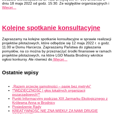
dniu 18 maja 2022 od godz. 15:30. Ze względów organizacyjnych i
Więcej…
Kolejne spotkanie konsultacyjne
Zapraszamy na kolejne spotkanie konsultacyjne w sprawie realizacji
projektów pilotażowych, które odbędzie się 12 maja 2022 r. o godz.
11.00 w Domu Harcerza. Zapraszamy Państwa do zgłaszania
pomysłów, na co można by przeznaczyć środki finansowe w ramach
projektów pilotażowych, na które LGD Miasta Brodnicy wkrótce
ogłosi konkursy. Ale również do
Więcej…
Ostatnie wpisy
„Razem przeciw samotności – pasje bez metryki”
**WDZIĘCZNOŚĆ | głos lokalnych organizacji
pozarządowych**
Punkt Informacyjny podczas XIX Jarmarku Ekologicznego z
Królewną Anną w Brodnicy
Posiedzenie Rady
KREATYWNOŚĆ NIE ZNA WIEKU! ZA NAMI DRUGIE