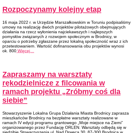
Rozpoczynamy kolejny etap
16 maja 2022 r. w Urzędzie Marszałkowskim w Toruniu podpisaliśmy
umowy na realizację dwóch projektów pilotażowych obejmujących
działania na rzecz wyłonienia najciekawszych i najlepszych
pomysłów związanych z rozwojem społecznym w Brodnicy, w
oparciu o potrzeby zgłaszane przez lokalną społeczność wraz z ich
przetestowaniem. Wartość dofinansowania obu projektów wynosi
ok. 800
Więcej…
Zapraszamy na warsztaty
rękodzielnicze z filcowania w
ramach projektu „Zróbmy coś dla
siebie”
Stowarzyszenie Lokalna Grupa Działania Miasta Brodnicy zaprasza
mieszkańców Brodnicy na bezpłatne warsztaty realizowane w
ramach IV edycji programu grantowego „Moje miejsce na Ziemi”
organizowanego przez Fundację ORLEN. Warsztaty odbędą się w
siedzibie Stowarzyszenia ul. Nad Drwęcą 30, 87-300 Brodnica w