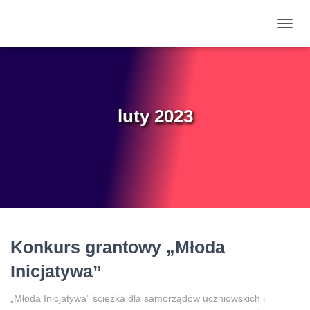
PRZE
NAWI
luty 2023
Konkurs grantowy „Młoda
Inicjatywa”
„Młoda Inicjatywa” ścieżka dla samorządów uczniowskich i