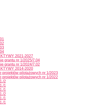
.01
.02
.03
.04
KTYWY 2021-2027
e grantu nr 1/2025/7.04
e grantu nr 1/2024/7.02
KTYWY 2014-2020
ę projektów pilotażowych nr 1/2023
ę projektów pilotażowych nr 1/2022
1./2
1./1
1./1
1./2
1./1
1./1