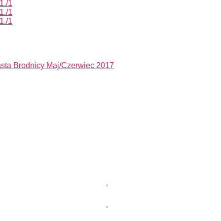
1./1
1./1
1./1
asta Brodnicy Maj/Czerwiec 2017