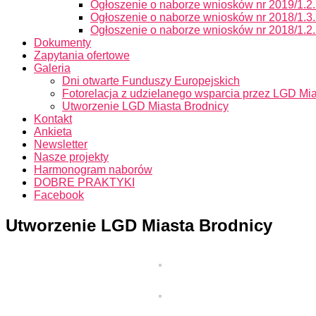
Ogłoszenie o naborze wniosków nr 2019/1.2.
Ogłoszenie o naborze wniosków nr 2018/1.3.
Ogłoszenie o naborze wniosków nr 2018/1.2.
Dokumenty
Zapytania ofertowe
Galeria
Dni otwarte Funduszy Europejskich
Fotorelacja z udzielanego wsparcia przez LGD Mi
Utworzenie LGD Miasta Brodnicy
Kontakt
Ankieta
Newsletter
Nasze projekty
Harmonogram naborów
DOBRE PRAKTYKI
Facebook
Utworzenie LGD Miasta Brodnicy