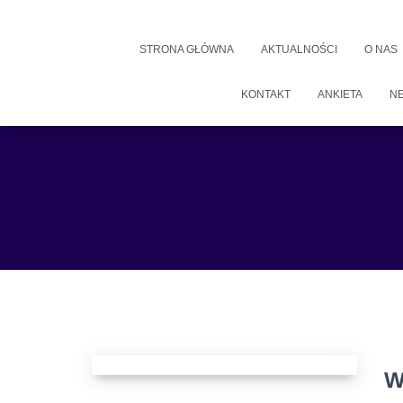
STRONA GŁÓWNA
AKTUALNOŚCI
O NAS
KONTAKT
ANKIETA
N
W