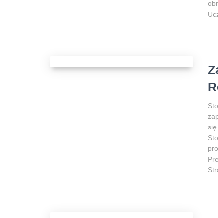
obn
Ucz
Z
R
Sto
zap
się
Sto
pro
Pre
Str