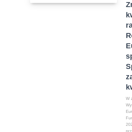
Z
k
r
R
E
s
S
z
k
W z
Wyt
Eur
Fun
202
prz