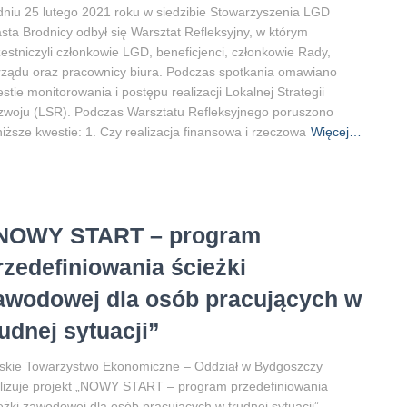
niu 25 lutego 2021 roku w siedzibie Stowarzyszenia LGD
sta Brodnicy odbył się Warsztat Refleksyjny, w którym
estniczyli członkowie LGD, beneficjenci, członkowie Rady,
ządu oraz pracownicy biura. Podczas spotkania omawiano
stie monitorowania i postępu realizacji Lokalnej Strategii
woju (LSR). Podczas Warsztatu Refleksyjnego poruszono
iższe kwestie: 1. Czy realizacja finansowa i rzeczowa
Więcej…
NOWY START – program
rzedefiniowania ścieżki
awodowej dla osób pracujących w
rudnej sytuacji”
skie Towarzystwo Ekonomiczne – Oddział w Bydgoszczy
lizuje projekt „NOWY START – program przedefiniowania
eżki zawodowej dla osób pracujących w trudnej sytuacji”.