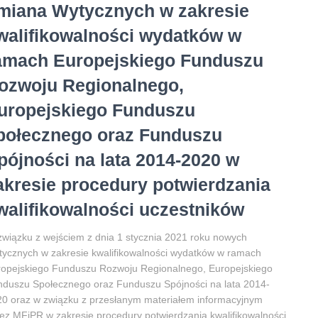
miana Wytycznych w zakresie
walifikowalności wydatków w
amach Europejskiego Funduszu
ozwoju Regionalnego,
uropejskiego Funduszu
połecznego oraz Funduszu
pójności na lata 2014-2020 w
akresie procedury potwierdzania
walifikowalności uczestników
wiązku z wejściem z dnia 1 stycznia 2021 roku nowych
ycznych w zakresie kwalifikowalności wydatków w ramach
opejskiego Funduszu Rozwoju Regionalnego, Europejskiego
duszu Społecznego oraz Funduszu Spójności na lata 2014-
0 oraz w związku z przesłanym materiałem informacyjnym
ez MFiPR w zakresie procedury potwierdzania kwalifikowalności