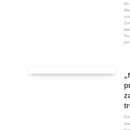
W d
Mia
ucz
Zar
kwe
Roz
pon
„
p
z
t
Pol
rea
ści