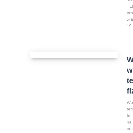
TE
pro
w t
19
W
w
t
f
Web
ter
Inf
na 
eur