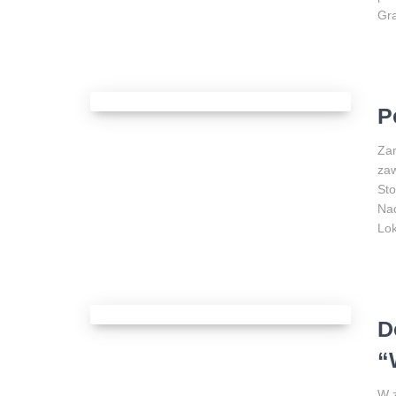
Gra
P
Zar
zaw
Sto
Nad
Lok
D
“
W z