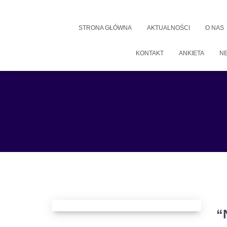
STRONA GŁÓWNA
AKTUALNOŚCI
O NAS
KONTAKT
ANKIETA
N
“