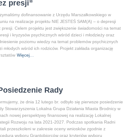
ez presji”
zymaliśmy dofinansowanie z Urzędu Marszałkowskiego w
uniu na realizacje projektu NIE JESTEŚ SAM(A) – o depresji
 presji. Celem projektu jest zwiększenie świadomości na temat
resji i kryzysów psychicznych wśród dzieci i młodzieży oraz
niesienie poziomu wiedzy na temat problemów psychicznych
zi młodych wśród ich rodziców. Projekt zakłada organizację
rsztatów
Więcej…
 Posiedzenie Rady
ormujemy, że dnia 12 lutego br. odbyło się pierwsze posiedzenie
y Stowarzyszenia Lokalna Grupa Działania Miasta Brodnicy w
ach nowej perspektywy finansowej na realizację Lokalnej
ategii Rozwoju na lata 2021-2027. Podczas spotkania Radni
tali przeszkoleni w zakresie oceny wniosków zgodnie z
cedurą wyboru Grantobiorców oraz kryteriów wyboru