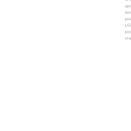
spo
dor
pow
LGD
pod
ora