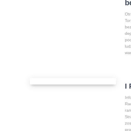
b
Otr
Tor
bez
dep
pod
lud
wa
I
Inf
Rad
ram
Str
zos
pro