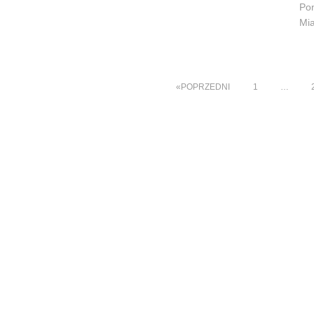
Pon
Mia
POPRZEDNI
1
…
Nawigacja
po
wpisach