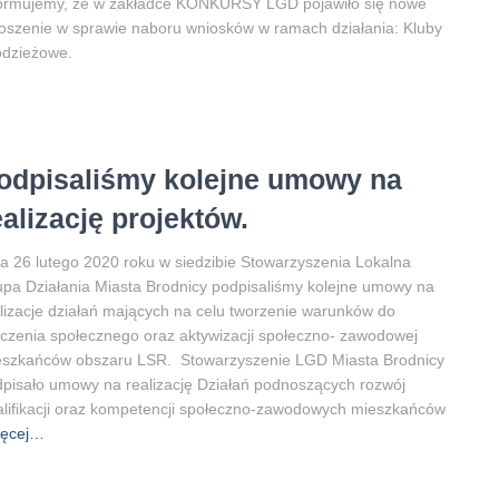
formujemy, że w zakładce KONKURSY LGD pojawiło się nowe
oszenie w sprawie naboru wniosków w ramach działania: Kluby
odzieżowe.
odpisaliśmy kolejne umowy na
ealizację projektów.
a 26 lutego 2020 roku w siedzibie Stowarzyszenia Lokalna
pa Działania Miasta Brodnicy podpisaliśmy kolejne umowy na
lizacje działań mających na celu tworzenie warunków do
czenia społecznego oraz aktywizacji społeczno- zawodowej
eszkańców obszaru LSR. Stowarzyszenie LGD Miasta Brodnicy
pisało umowy na realizację Działań podnoszących rozwój
lifikacji oraz kompetencji społeczno-zawodowych mieszkańców
ęcej…