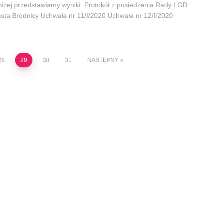
iżej przedstawiamy wyniki: Protokół z posiedzenia Rady LGD
sta Brodnicy Uchwała nr 11/I/2020 Uchwała nr 12/I/2020
28
29
30
31
NASTĘPNY