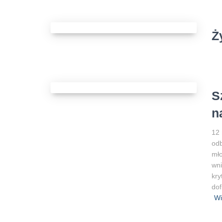
Ż
S
n
12 
odb
mło
wni
kry
dof
Wi