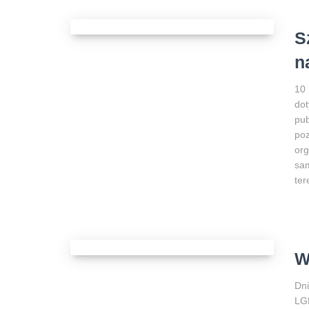
S
n
10 
dot
pub
poz
org
sam
ter
W
Dni
LGD