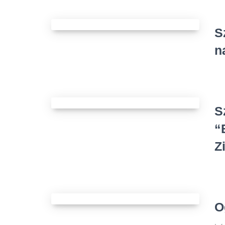
S
n
S
“
Z
O