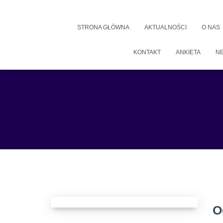
STRONA GŁÓWNA
AKTUALNOŚCI
O NAS
KONTAKT
ANKIETA
N
O