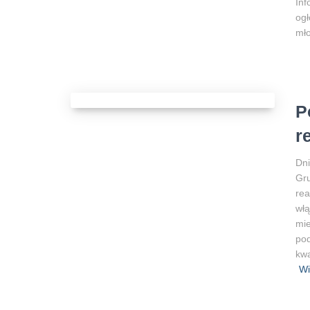
In
ogł
mł
P
r
Dni
Gru
rea
włą
mi
pod
kwa
Wi