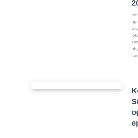
2
In
ogł
wsp
lok
sam
oby
spo
K
S
o
e